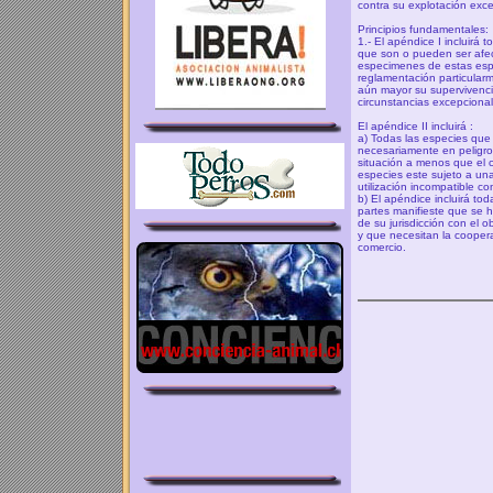
contra su explotación exce
Principios fundamentales:
1.- El apéndice I incluirá 
que son o pueden ser afec
especimenes de estas esp
reglamentación particularm
aún mayor su supervivenci
circunstancias excepcional
El apéndice II incluirá :
a) Todas las especies que 
necesariamente en peligro 
situación a menos que el
especies este sujeto a una
utilización incompatible c
b) El apéndice incluirá to
partes manifieste que se 
de su jurisdicción con el o
y que necesitan la coopera
comercio.