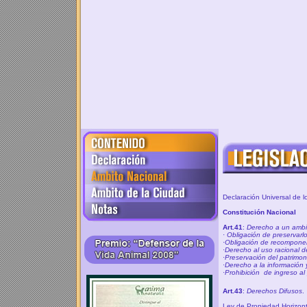
Declaración Universal de
Constitución Nacional
Art.41
:
Derecho a un ambi
·
Obligación de preservarlo
·
Obligación de recomponer
·
Derecho al uso racional d
·
Preservación del patrimonio
·
Derecho a la información 
·
Prohibición
de ingreso al
Art.43
:
Derechos Difusos
.
Ley de Propiedad Horizon