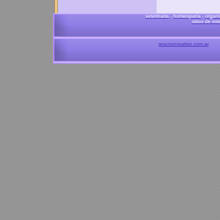
veterinaria
-
homeopatía
-
organi
sitios de int
reactorcreativo.com.ar