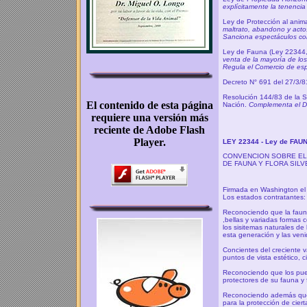
explícitamente la tenenci
Ley de Protección al anim
maltrato, abandono y acto
Sanciona espectáculos com
Ley de Fauna (Ley 22344
venta de la mayoría de lo
Regula el Comercio de esp
Decreto N° 691 del 27/3/
Resolución 144/83 de la S
Nación.
Complementa el D
LEY 22344 - Ley de FAU
CONVENCION SOBRE EL
DE FAUNA Y FLORA SIL
Firmada en Washington el
Los estados contratantes: 
Reconociendo que la fauna
,bellas y variadas formas 
los sisitemas naturales de 
esta generación y las veni
Concientes del creciente va
puntos de vista estético, ci
Reconociendo que los pue
protectores de su fauna y fl
Reconociendo además que 
para la protección de ciert