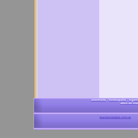
veterinaria
-
homeopatía
-
organi
sitios de int
reactorcreativo.com.ar