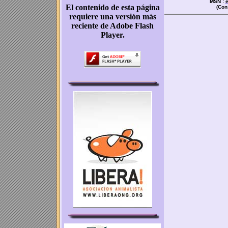
MSN :
(Con